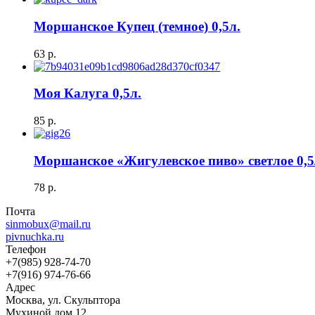
Моршанское Купец (темное) 0,5л.
63
р.
Моя Калуга 0,5л.
85
р.
Моршанское «Жигулевское пиво» светлое 0,5
78
р.
Почта
sinmobux@mail.ru
pivnuchka.ru
Телефон
+7(985) 928-74-70
+7(916) 974-76-66
Адрес
Москва, ул. Скульптора
Мухиной дом 12