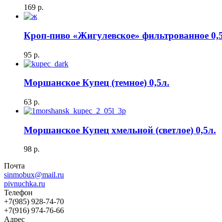
169
р.
Кроп-пиво «Жигулевское» фильтрованное 0,5
95
р.
Моршанское Купец (темное) 0,5л.
63
р.
Моршанское Купец хмельной (светлое) 0,5л.
98
р.
Почта
sinmobux@mail.ru
pivnuchka.ru
Телефон
+7(985) 928-74-70
+7(916) 974-76-66
Адрес