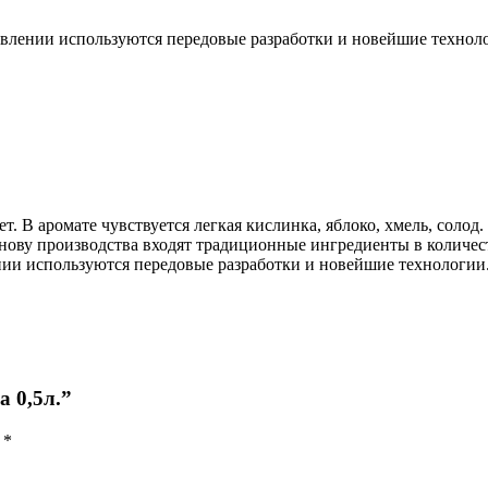
овлении используются передовые разработки и новейшие технол
 В аромате чувствуется легкая кислинка, яблоко, хмель, солод. 
ову производства входят традиционные ингредиенты в количеств
нии используются передовые разработки и новейшие технологии
а 0,5л.”
ы
*